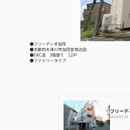
●フリーディオ加茂
●京都府木津川市加茂里南古田
●SRC造 3階建て 12戸
●ファミリータイプ
フリーデ
2024.05.24